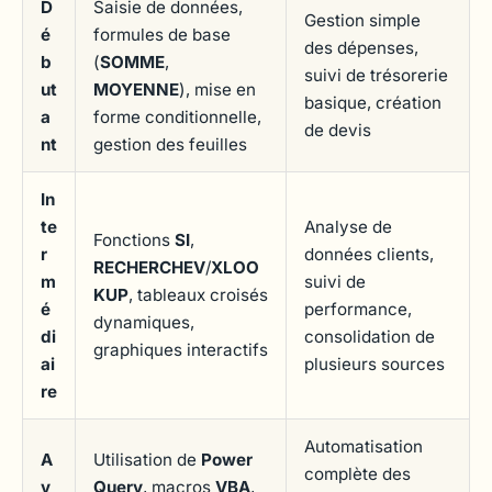
D
Saisie de données,
Gestion simple
é
formules de base
des dépenses,
b
(
SOMME
,
suivi de trésorerie
ut
MOYENNE
), mise en
basique, création
a
forme conditionnelle,
de devis
nt
gestion des feuilles
In
te
Analyse de
Fonctions
SI
,
r
données clients,
RECHERCHEV
/
XLOO
m
suivi de
KUP
, tableaux croisés
é
performance,
dynamiques,
di
consolidation de
graphiques interactifs
ai
plusieurs sources
re
Automatisation
A
Utilisation de
Power
complète des
v
Query
, macros
VBA
,