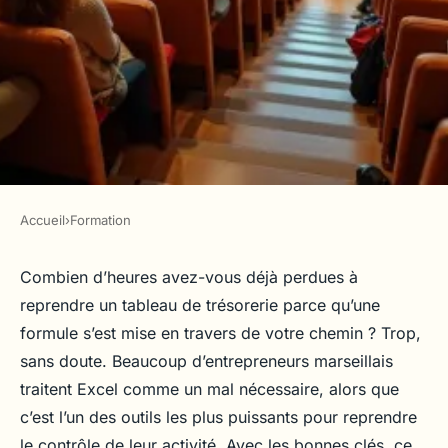
Accueil
›
Formation
FORMATION
Apprenez Excel efficacement
Combien d’heures avez-vous déjà perdues à
reprendre un tableau de trésorerie parce qu’une
lors de formations à Marseille
formule s’est mise en travers de votre chemin ? Trop,
sans doute. Beaucoup d’entrepreneurs marseillais
Tobie
•
03/07/2026 08:45
•
10 min de lecture
traitent Excel comme un mal nécessaire, alors que
c’est l’un des outils les plus puissants pour reprendre
le contrôle de leur activité. Avec les bonnes clés, ce