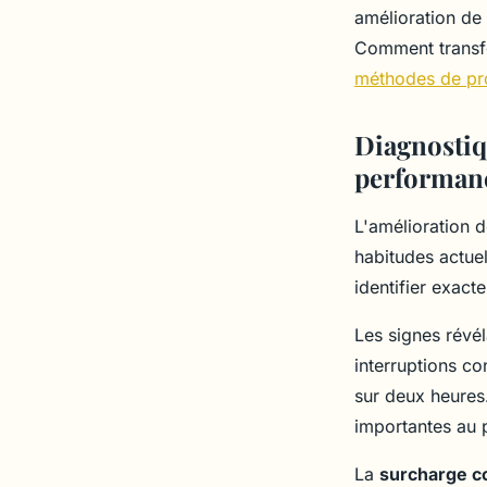
Lyam
•
1 décembre 2025
•
7 min de lecture
amélioration de 
Comment transf
méthodes de pro
Diagnostiqu
performan
L'amélioration 
habitudes actue
identifier exact
Les signes révél
interruptions co
sur deux heures.
importantes au p
La
surcharge c