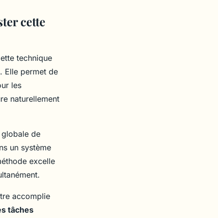
ter cette
ette technique
. Elle permet de
our les
ure naturellement
 globale de
ans un système
 méthode excelle
ultanément.
être accomplie
es tâches