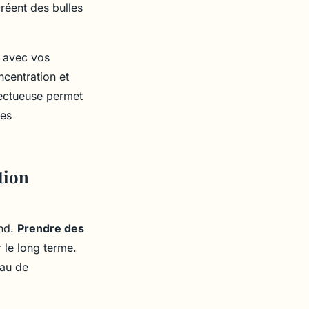
réent des bulles
e avec vos
centration et
pectueuse permet
les
tion
ond.
Prendre des
 le long terme.
eau de