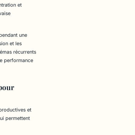
tration et
vaise
 pendant une
ion et les
émas récurrents
tre performance
 pour
productives et
qui permettent