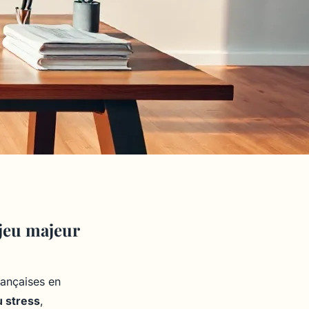
njeu majeur
rançaises en
u stress
,