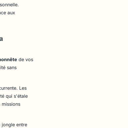
sonnelle.
âce aux
a
 honnête
de vos
ité sans
currente. Les
é qui s'étale
s missions
 jongle entre