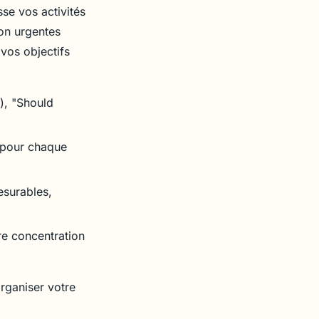
sse vos activités
non urgentes
 vos objectifs
), "Should
 pour chaque
esurables,
re concentration
rganiser votre