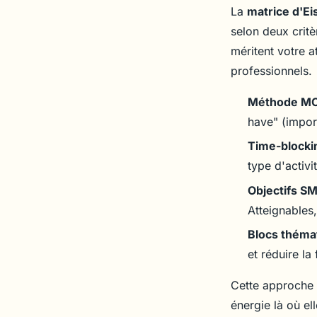
La
matrice d'E
selon deux crit
méritent votre a
professionnels.
Méthode 
have" (impor
Time-blocki
type d'activi
Objectifs S
Atteignables
Blocs théma
et réduire la
Cette approche 
énergie là où el