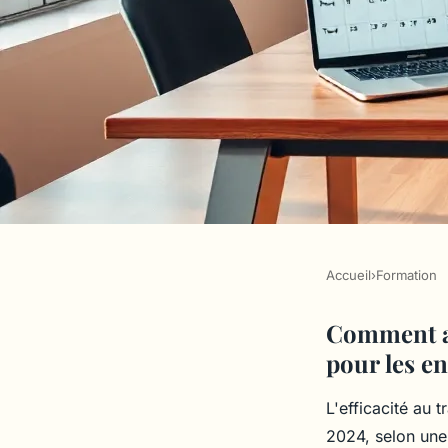
Accueil
›
Formation
FORMATION
Efficacité profession
Comment am
pour les en
mieux gérer votre t
L'efficacité au 
2024, selon une 