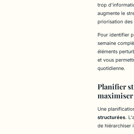
trop d'informat
augmente le str
priorisation des
Pour identifier 
semaine complèt
éléments pertur
et vous permett
quotidienne.
Planifier s
maximiser
Une planificati
structurées
. L
de hiérarchiser 