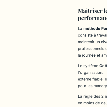
Maîtriser l
performan
La
méthode Po
consiste à trava
maintenir un niv
professionnels q
la journée et amé
Le système
Get
l'organisation. 
externe fiable, 
pour les manage
La règle des 2 m
en moins de deu