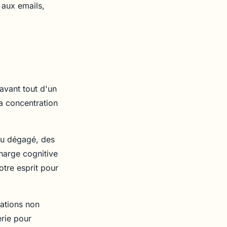
 aux emails,
avant tout d'un
la concentration
eau dégagé, des
charge cognitive
otre esprit pour
cations non
erie pour