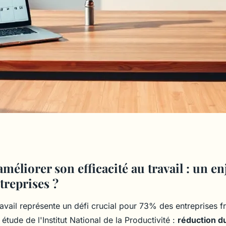
nelle : 5 clés pour
éliorer son efficacité au travail : un e
treprises ?
emps
travail représente un défi crucial pour 73% des entreprises f
étude de l'Institut National de la Productivité :
réduction d