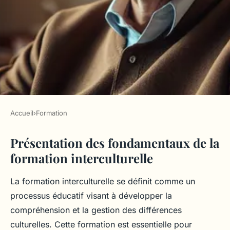
Accueil
›
Formation
FORMATION
Présentation des fondamentaux de la
Fondamentaux de la
formation interculturelle
Formation Interculturelle :
Clés de Compétence et
La formation interculturelle se définit comme un
Objectifs Stratégiques
processus éducatif visant à développer la
compréhension et la gestion des différences
Lyam
•
8 octobre 2025
•
3 min de lecture
culturelles. Cette formation est essentielle pour