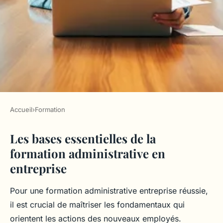
Accueil
›
Formation
FORMATION
Les bases essentielles de la
Découvrez les Fondamentaux
formation administrative en
de la Formation
entreprise
Administrative en Entreprise :
Un Guide Pratique pour les
Pour une formation administrative entreprise réussie,
Nouveaux Comers
il est crucial de maîtriser les fondamentaux qui
orientent les actions des nouveaux employés.