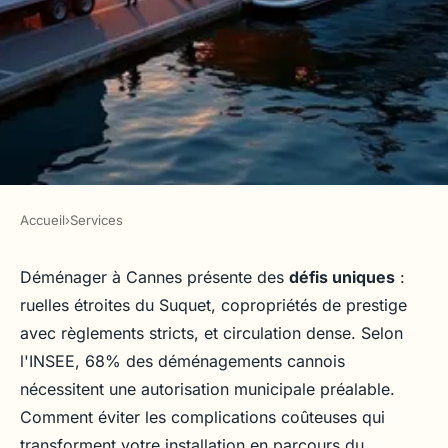
Accueil
›
Services
SERVICES
Déménagement à Cannes :
Déménager à Cannes présente des
défis uniques
:
ruelles étroites du Suquet, copropriétés de prestige
votre guide pour un service
avec règlements stricts, et circulation dense. Selon
sur mesure
l'INSEE, 68% des déménagements cannois
nécessitent une autorisation municipale préalable.
Lyam
•
12 janvier 2026
•
8 min de lecture
Comment éviter les complications coûteuses qui
transforment votre installation en parcours du