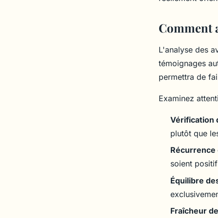
indicateur fiabilité 
Comment an
Lyam
•
20 janvier 2026
•
7 min de lecture
L'analyse des a
témoignages aut
permettra de fa
Examinez attenti
Vérification 
plutôt que l
Récurrence 
soient positi
Équilibre de
exclusivemen
Fraîcheur d