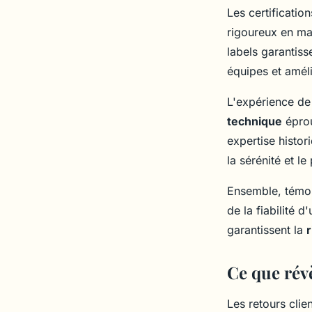
Les certificatio
rigoureux en mat
labels garantiss
équipes et améli
L'expérience de
technique
éprou
expertise histor
la sérénité et l
Ensemble, témoig
de la fiabilité 
garantissent la
r
Ce que révè
Les retours clie