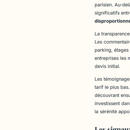
parisien. Au-de
significatifs en
disproportionn
La transparence 
Les commentaire
parking, étages
entreprises les 
devis initial.
Les témoignages
tarif le plus ba
découvrant ensui
investissent da
la sérénité appo
Les signau