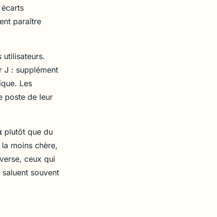
 écarts
ent paraître
utilisateurs.
r J : supplément
ique. Les
e poste de leur
x
plutôt que du
e la moins chère,
verse, ceux qui
 saluent souvent