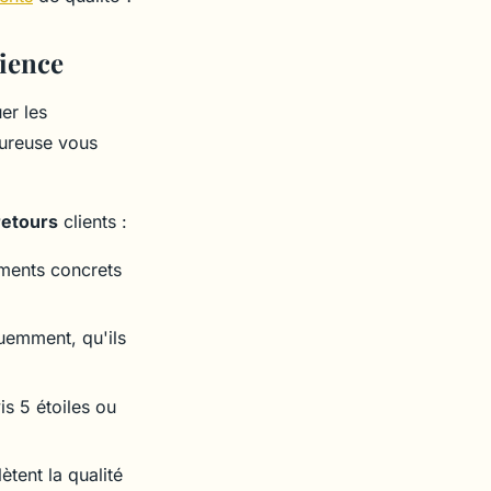
ience
er les
oureuse vous
 retours
clients :
léments concrets
quemment, qu'ils
s 5 étoiles ou
ètent la qualité