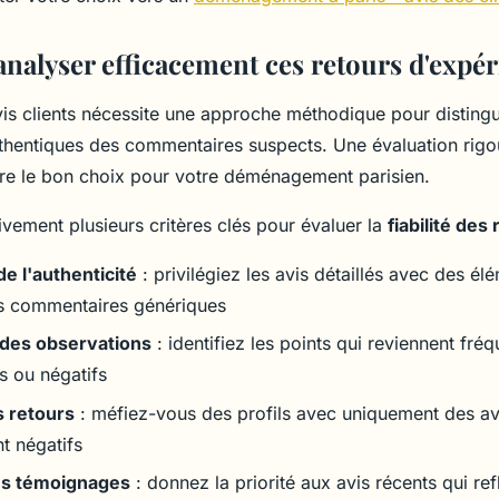
essentiel
alyser efficacement ces retours d'expér
vis clients nécessite une approche méthodique pour distingu
hentiques des commentaires suspects. Une évaluation rig
ire le bon choix pour votre déménagement parisien.
vement plusieurs critères clés pour évaluer la
fiabilité des
de l'authenticité
: privilégiez les avis détaillés avec des é
es commentaires génériques
des observations
: identifiez les points qui reviennent fré
fs ou négatifs
s retours
: méfiez-vous des profils avec uniquement des avi
t négatifs
es témoignages
: donnez la priorité aux avis récents qui refl