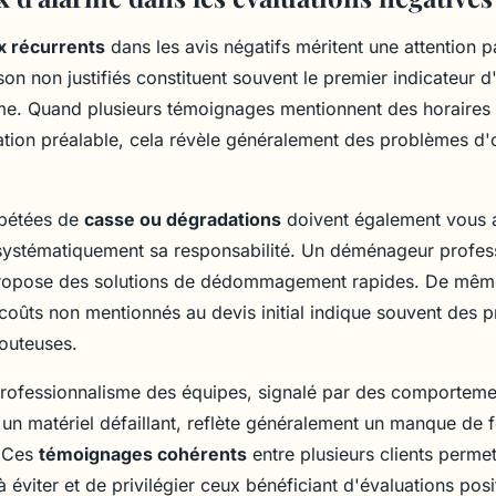
x récurrents
dans les avis négatifs méritent une attention pa
ison non justifiés constituent souvent le premier indicateur
me. Quand plusieurs témoignages mentionnent des horaires
ion préalable, cela révèle généralement des problèmes d'
épétées de
casse ou dégradations
doivent également vous al
e systématiquement sa responsabilité. Un déménageur profe
propose des solutions de dédommagement rapides. De même,
coûts non mentionnés au devis initial indique souvent des p
outeuses.
ofessionnalisme des équipes, signalé par des comporteme
un matériel défaillant, reflète généralement un manque de 
. Ces
témoignages cohérents
entre plusieurs clients permett
 à éviter et de privilégier ceux bénéficiant d'évaluations posi