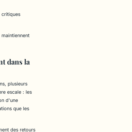
critiques
i maintiennent
t dans la
s, plusieurs
re escale : les
ion d'une
ations que les
ment des retours