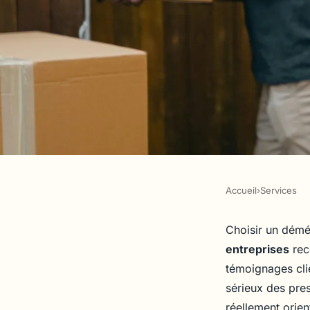
Accueil
›
Services
SERVICES
Avis des clients sur 
Choisir un démé
entreprises
rec
déménagements à Pa
témoignages clie
sérieux des pre
réellement orien