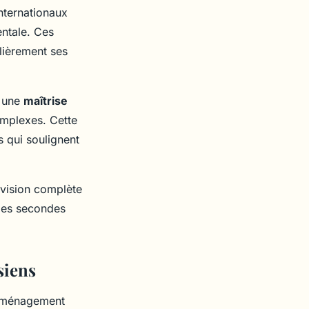
internationaux
entale. Ces
ulièrement ses
r une
maîtrise
omplexes. Cette
s qui soulignent
 vision complète
 les secondes
siens
 déménagement