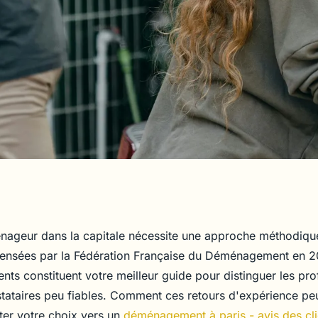
les
nageur dans la capitale nécessite une approche méthodiq
ensées par la Fédération Française du Déménagement en 2
ris : un
nts constituent votre meilleur guide pour distinguer les pro
stataires peu fiables. Comment ces retours d'expérience peu
ter votre choix vers un
déménagement à paris - avis des cli