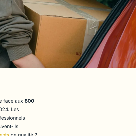
ue face aux
800
024. Les
fessionnels
vent-ils
ents
de qualité ?