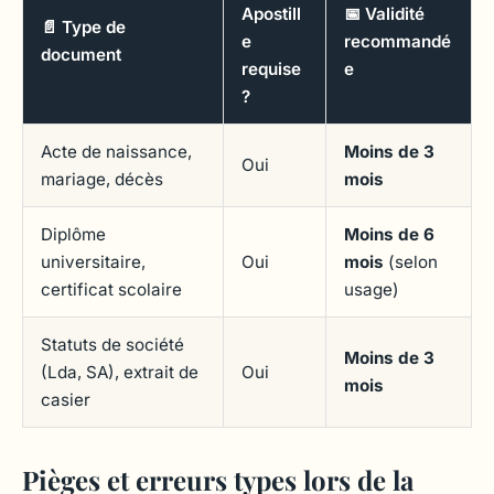
Apostill
📅 Validité
📄 Type de
e
recommandé
document
requise
e
?
Acte de naissance,
Moins de 3
Oui
mariage, décès
mois
Diplôme
Moins de 6
universitaire,
Oui
mois
(selon
certificat scolaire
usage)
Statuts de société
Moins de 3
(Lda, SA), extrait de
Oui
mois
casier
Pièges et erreurs types lors de la