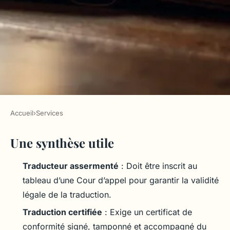
Accueil
›
Services
SERVICES
Une synthèse utile
Réglementation française sur
la traduction des documents
Traducteur assermenté
: Doit être inscrit au
portugais
tableau d’une Cour d’appel pour garantir la validité
légale de la traduction.
Nicet
•
07/07/2026 11:56
•
9 min de lecture
Traduction certifiée
: Exige un certificat de
conformité signé, tamponné et accompagné du