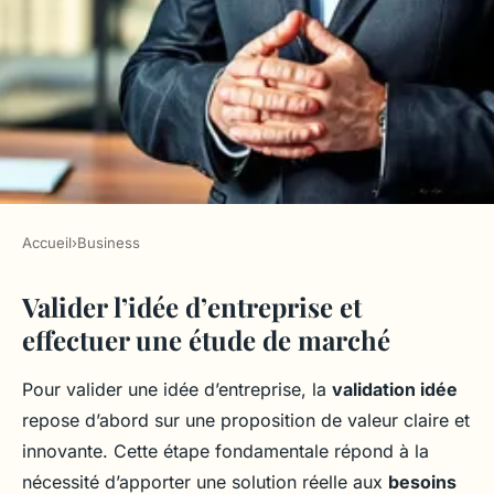
Accueil
›
Business
BUSINESS
Valider l’idée d’entreprise et
Quelles sont les étapes clés
effectuer une étude de marché
pour lancer une nouvelle
entreprise avec succès ?
Pour valider une idée d’entreprise, la
validation idée
repose d’abord sur une proposition de valeur claire et
Lyam
•
6 octobre 2025
•
3 min de lecture
innovante. Cette étape fondamentale répond à la
nécessité d’apporter une solution réelle aux
besoins